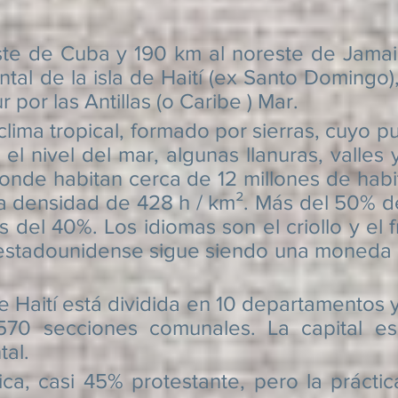
Cuba y 190 km al noreste de Jamaica,
ntal de la isla de
Haití
(ex Santo Domingo), 
 por las Antillas (o Caribe ) Mar.
tropical, formado por sierras, cuyo punt
l nivel del mar, algunas llanuras, valles y
nde habitan cerca de 12 millones de habit
 densidad de 428 h / km². Más del 50% del
 del 40%. Los idiomas son el criollo y el 
 estadounidense sigue siendo una moneda mu
í está dividida en 10 departamentos y 
70 secciones comunales. La capital es 
al.
a, casi 45% protestante, pero la prácti