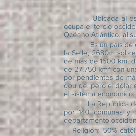
Ubicada al este de 
ocupa el tercio occide
Océano Atlántico, al sur
Es un país de clima 
la Selle, 2680m sobre e
de más de 1500 km, do
de 27.750 km² con una
por pendientes de más
gourde, pero el dólar
el sistema económico.
La República de Hait
por 140 comunas y 5
departamento occident
Religión: 50% católic