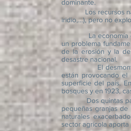
dominante.
Los recursos natural
iridio,…), pero no exp
La economía es pred
un problema fundament
de la erosión y la d
desastre nacional.
El desmonte de nue
están provocando el 
superficie del país. 
bosques y en 1923, cas
Dos quintas partes d
pequeñas
granjas de 
naturales
exacerbado
sector agrícola aporta