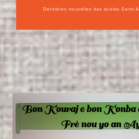
Dernières nouvelles des écoles Saint-
S
Bon Kouraj e bon Konba a
Frè nou yo an Ay