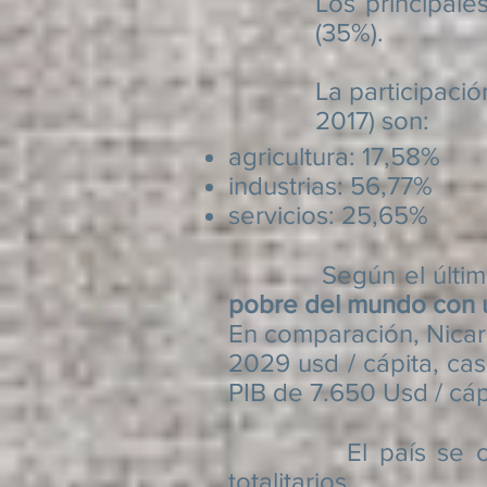
Los principal
(35%).
La participació
2017) son:
agricultura: 17,58%
industrias: 56,77%
servicios: 25,65%
Según el último ran
pobre del mundo con u
En comparación, Nicar
2029 usd / cápita, cas
PIB de 7.650 Usd / cápi
El país se caracte
totalitarios.