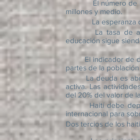
El número de haitian
millones y medio.
La esperanza de vid
La tasa de alfabet
educación sigue siend
El indicador de desa
partes de la población
La deuda es abrumad
activa. Las actividad
del 20% del valor de la
Haití debe depender
internacional para sobr
Dos tercios de los hai