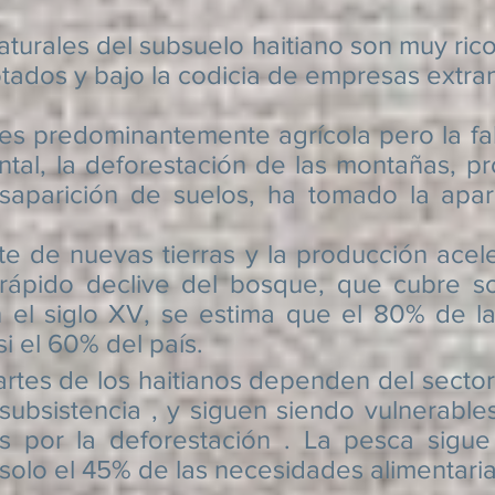
es del subsuelo haitiano son muy ricos (
lotados y bajo la codicia de empresas extran
ominantemente agrícola pero la falta d
al, la deforestación de las montañas, p
esaparición de suelos, ha tomado la apa
vas tierras y la producción aceler
rápido declive del bosque, que cubre s
En el siglo XV, se estima que el 80% de la
i el 60% del país.
e los haitianos dependen del sector ag
subsistencia
, y siguen siendo vulnerable
s por la
deforestación
. La pesca sigue 
 solo el 45% de las necesidades alimentaria