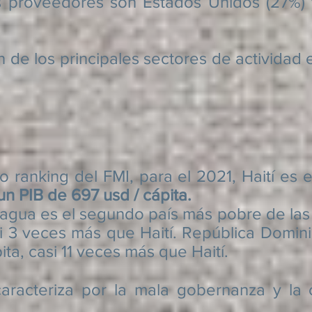
es proveedores son Estados Unidos (27%)
n de los principales sectores de actividad 
king del FMI, para el 2021, Haití es 
n PIB de 697 usd / cápita.
agua es el segundo país más pobre de las
i 3 veces más que Haití. República Domini
ta, casi 11 veces más que Haití.
riza por la mala gobernanza y la co