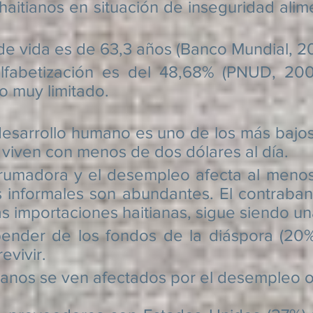
os en situación de inseguridad aliment
a es de 63,3 años (Banco Mundial, 20
ización es del 48,68% (PNUD, 2005-
o muy limitado.
rrollo humano es uno de los más bajos 
 viven con menos de dos dólares al día.
ora y el desempleo afecta al menos a
es informales son abundantes. El contrab
s importaciones haitianas, sigue siendo una
 de los fondos de la diáspora (20% d
evivir.
tianos se ven afectados por el desempleo 