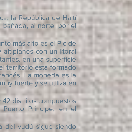
 la República de Haití
bañada, al norte, por el
o más alto es el Pic de
 altiplanos con un litoral
antes, en una superficie
 territorio está formado
francés. La moneda es la
y fuerte y se utiliza en
42 distritos compuestos
Puerto Príncipe, en el
ca del vudú sigue siendo