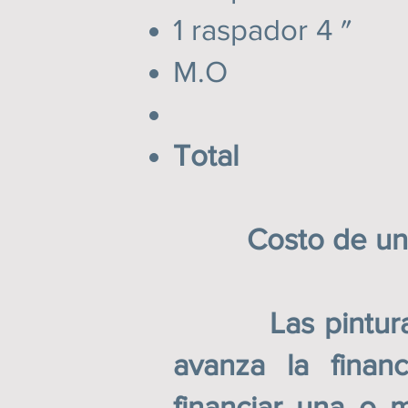
1 raspad
M.O 
Total 24,
Costo de una h
Las pinturas s
avanza la finan
financiar una o m