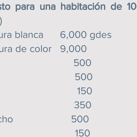
ara una habitación de 1
)
ntura blanca 6,000 gdes
tura de color 9,000
 cabi 500
los 500
os 2 ″ 150
os 4 ″ 350
 bizcocho 500
or 2 ″ 150