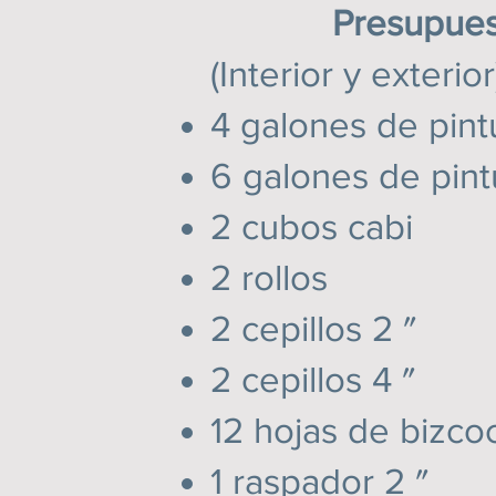
Presupuesto p
(Interior y exterior
4 galones de pi
6 galones de pin
2 cubos
2 rol
2 cepill
2 cepill
12 hojas de
1 raspad