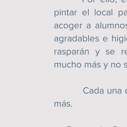
pintar el local 
acoger a alumno
agradables e higi
rasparán y se r
mucho más y no s
Cada una de las
más.