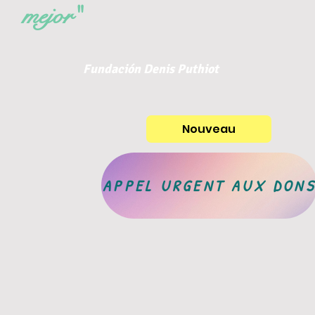
mejor"
Fundación Denis Puthiot
Nouveau
APPEL URGENT AUX DON