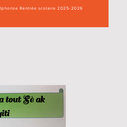
Alphonse Rentrée scolaire 2025-2026
 tout Sè ak
iti