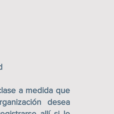
d
ase a medida que
rganización desea
istrarse allí si lo