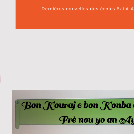
Dernières nouvelles des écoles Saint-
S
Bon Kouraj e bon Konba a
Frè nou yo an Ay