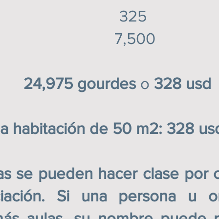
or 4 ″ 325
7,500
975 gourdes
o
328 usd
abitación de 50 m2: 328 us
e pueden hacer clase por cl
ciación. Si una persona u o
ás aulas, su nombre puede reg